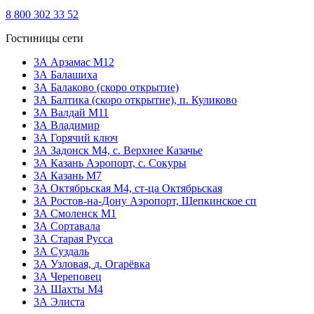
8 800 302 33 52
Гостиницы сети
3А Арзамас М12
3А Балашиха
3А Балаково (скоро открытие)
ЗА Балтика (скоро открытие),
п. Куликово
ЗА Валдай M11
ЗА Владимир
3А Горячий ключ
3А Задонск М4,
с. Верхнее Казачье
3А Казань Аэропорт,
с. Сокуры
3А Казань М7
3А Октябрьская М4,
ст-ца Октябрьская
3А Ростов-на-Дону Аэропорт,
Щепкинское сп
ЗА Смоленск М1
3А Сортавала
3А Старая Русса
3А Суздаль
3А Узловая,
д. Огарёвка
3А Череповец
3А Шахты М4
3А Элиста