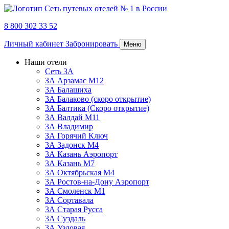
8 800 302 33 52
Личный кабинет
Забронировать
Меню
Наши отели
Сеть 3А
ЗА Арзамас М12
3А Балашиха
3А Балаково (скоро открытие)
3А Балтика (Скоро открытие)
3А Валдай М11
3А Владимир
ЗА Горячий Ключ
3А Задонск М4
3А Казань Аэропорт
3А Казань M7
3А Октябрьская М4
3А Ростов-на-Дону Аэропорт
ЗА Смоленск М1
ЗА Сортавала
3А Старая Русса
3А Суздаль
3А Узловая