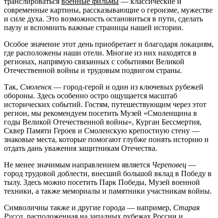
транслироваться
военные фильмы
— классические и
современные картины, рассказывающие о героизме, мужестве
и силе духа. Это возможность остановиться в пути, сделать
паузу и вспомнить важные страницы нашей истории.
Особое значение этот день приобретает и благодаря локациям,
где расположены наши отели. Многие из них находятся в
регионах, напрямую связанных с событиями Великой
Отечественной войны и трудовым подвигом страны.
Так,
Смоленск
— город-герой и один из ключевых рубежей
обороны. Здесь особенно остро ощущается масштаб
исторических событий. Гостям, путешествующим через этот
регион, мы рекомендуем посетить Музей «Смоленщина в
годы Великой Отечественной войны», Курган Бессмертия,
Сквер Памяти Героев и Смоленскую крепостную стену —
знаковые места, которые помогают глубже понять историю и
отдать дань уважения защитникам Отечества.
Не менее значимым направлением является
Череповец
—
город трудовой доблести, внесший большой вклад в Победу в
тылу. Здесь можно посетить Парк Победы, Музей военной
техники, а также мемориалы и памятники участникам войны.
Символичны также и другие города — например,
Старая
Русса
, расположенная на западных рубежах России и