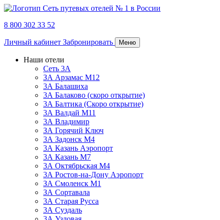
8 800 302 33 52
Личный кабинет
Забронировать
Меню
Наши отели
Сеть 3А
ЗА Арзамас М12
3А Балашиха
3А Балаково (скоро открытие)
3А Балтика (Скоро открытие)
3А Валдай М11
3А Владимир
ЗА Горячий Ключ
3А Задонск М4
3А Казань Аэропорт
3А Казань M7
3А Октябрьская М4
3А Ростов-на-Дону Аэропорт
ЗА Смоленск М1
ЗА Сортавала
3А Старая Русса
3А Суздаль
3А Узловая