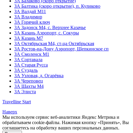
3А Балаково (скоро открытие)
ЗА Балтика (скоро открытие),
п. Куликово
ЗА Валдай M11
ЗА Владимир
3А Горячий ключ
3А Задонск М4,
с. Верхнее Казачье
3А Казань Аэропорт,
с. Сокуры
3А Казань М7
3А Октябрьская М4,
ст-ца Октябрьская
3А Ростов-на-Дону Аэропорт,
Щепкинское сп
ЗА Смоленск М1
3А Сортавала
3А Старая Русса
3А Суздаль
3А Узловая,
д. Огарёвка
3А Череповец
3А Шахты М4
3А Элиста
Travelline Start
Наверх
Мы используем сервис веб-аналитики Яндекс Метрика и
обрабатываем cookie-файлы. Нажимая кнопку «Принять», Вы
соглашаетесь на обработку ваших персональных данных.