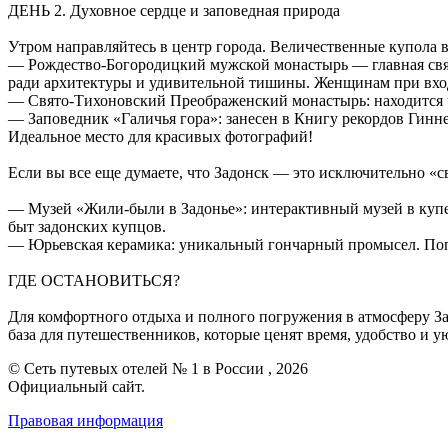
ДЕНЬ 2. Духовное сердце и заповедная природа
Утром направляйтесь в центр города. Величественные купола 
— Рождество-Богородицкий мужской монастырь — главная святы
ради архитектуры и удивительной тишины. Женщинам при вход
— Свято-Тихоновский Преображенский монастырь: находится чут
— Заповедник «Галичья гора»: занесен в Книгу рекордов Гинн
Идеальное место для красивых фотографий!
Если вы все еще думаете, что Задонск — это исключительно «
— Музей «Жили-были в Задонье»: интерактивный музей в купече
быт задонских купцов.
— Юрьевская керамика: уникальный гончарный промысел. Попр
ГДЕ ОСТАНОВИТЬСЯ?
Для комфортного отдыха и полного погружения в атмосферу За
база для путешественников, которые ценят время, удобство и ую
© Сеть путевых отелей № 1 в России , 2026
Официальный сайт.
Правовая информация