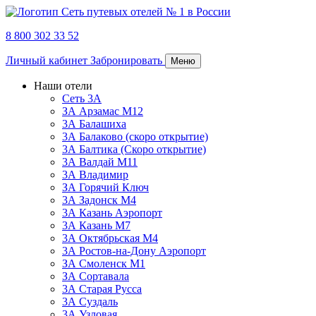
8 800 302 33 52
Личный кабинет
Забронировать
Меню
Наши отели
Сеть 3А
ЗА Арзамас М12
3А Балашиха
3А Балаково (скоро открытие)
3А Балтика (Скоро открытие)
3А Валдай М11
3А Владимир
ЗА Горячий Ключ
3А Задонск М4
3А Казань Аэропорт
3А Казань M7
3А Октябрьская М4
3А Ростов-на-Дону Аэропорт
ЗА Смоленск М1
ЗА Сортавала
3А Старая Русса
3А Суздаль
3А Узловая