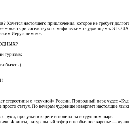
? Хочется настоящего приключения, которое не требует долгог
евние монастыри соседствуют с мифическими чудовищами. ЭТО З
усским Иерусалимом».
ОДНЫХ?
ии туризма:
т-объекты).
!
ает стереотипы о «скучной» России. Природный парк чудес «Куд
е просто статуя. По вечерам чудовище извергает настоящие язы
с руки, прогулки в карете и полеты на воздушном шаре.
ния». Фрипсы, натуральный зефир и необычное варенье — лучший