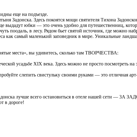
видны еще на подъезде.
ня Задонска. Здесь покоятся мощи святителя Тихона Задонского
е выдадут юбки — это очень удобно для путешественниц, котор
ь поодаль, в лесу. Рядом бьет святой источник, где можно наб
еса как самый маленький заповедник в мире. Уникальные ландш
святые места», вы удивитесь, сколько там ТВОРЧЕСТВА:
ской усадьбе XIX века. Здесь можно не просто посмотреть на эк
обуйте слепить свистульку своими руками — это отличная арт-
донска лучше всего остановиться в отеле нашей сети — 3А ЗАД
т в дороге!