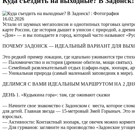
Куда съездить на выходные? В Задонск!
16.02.2026
Устали от шумных мегаполисов и однотипных торговых центров
карте России, где история дышит в унисон с природой, а др
«Дон» — и вы попадаете в город, который часто называют «Р
ПОЧЕМУ ЗАДОНСК — ИДЕАЛЬНЫЙ ВАРИАНТ ДЛЯ ВЫХ
Это редкий пример локации, где идеально уживаются три стих
— Паломничество и история (древние обители, мощи святых).
— Семейный развлекательный отдых (сафари-парк, зоопарк, ар
— Уникальная природа (самый маленький заповедник в мире).
ДЕЛИМСЯ С ВАМИ ИДЕАЛЬНЫМ МАРШРУТОМ НА 2 ДНЯ
ДЕНЬ 1. «Кудыкина гора»: там, где оживают сказки
— Начните свое знакомство с Задонском с места, которое слом
для детей. Главная звезда — 15-метровый Змей Горыныч. Это н
взрослых.
— Активности: Контактный зоопарк, где овечек можно кормить 
— Для гурманов: загляните на производство «Задонские угоще