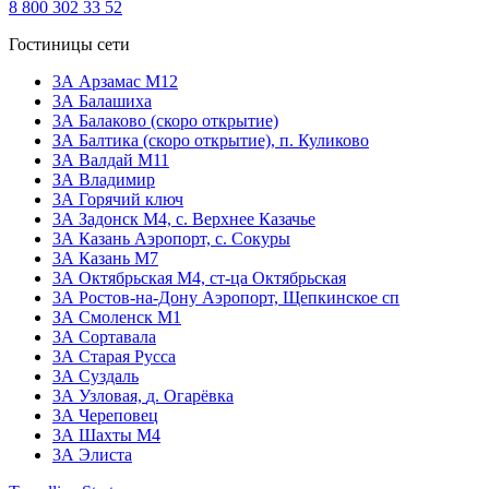
8 800 302 33 52
Гостиницы сети
3А Арзамас М12
3А Балашиха
3А Балаково (скоро открытие)
ЗА Балтика (скоро открытие),
п. Куликово
ЗА Валдай M11
ЗА Владимир
3А Горячий ключ
3А Задонск М4,
с. Верхнее Казачье
3А Казань Аэропорт,
с. Сокуры
3А Казань М7
3А Октябрьская М4,
ст-ца Октябрьская
3А Ростов-на-Дону Аэропорт,
Щепкинское сп
ЗА Смоленск М1
3А Сортавала
3А Старая Русса
3А Суздаль
3А Узловая,
д. Огарёвка
3А Череповец
3А Шахты М4
3А Элиста