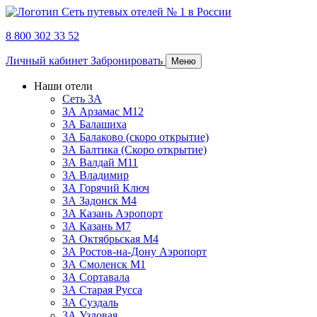
8 800 302 33 52
Личный кабинет
Забронировать
Меню
Наши отели
Сеть 3А
ЗА Арзамас М12
3А Балашиха
3А Балаково (скоро открытие)
3А Балтика (Скоро открытие)
3А Валдай М11
3А Владимир
ЗА Горячий Ключ
3А Задонск М4
3А Казань Аэропорт
3А Казань M7
3А Октябрьская М4
3А Ростов-на-Дону Аэропорт
ЗА Смоленск М1
ЗА Сортавала
3А Старая Русса
3А Суздаль
3А Узловая