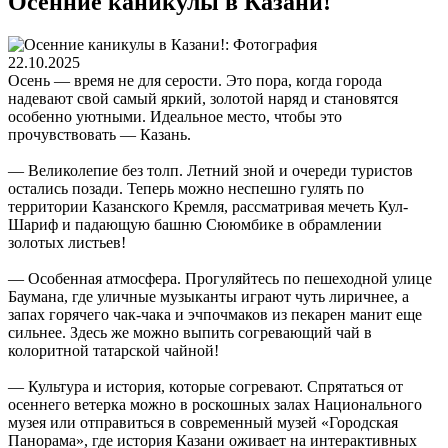
Осенние каникулы в Казани!
22.10.2025
Осень — время не для серости. Это пора, когда города
надевают свой самый яркий, золотой наряд и становятся
особенно уютными. Идеальное место, чтобы это
прочувствовать — Казань.
— Великолепие без толп. Летний зной и очереди туристов
остались позади. Теперь можно неспешно гулять по
территории Казанского Кремля, рассматривая мечеть Кул-
Шариф и падающую башню Сююмбике в обрамлении
золотых листьев!
— Особенная атмосфера. Прогуляйтесь по пешеходной улице
Баумана, где уличные музыканты играют чуть лиричнее, а
запах горячего чак-чака и эчпочмаков из пекарен манит еще
сильнее. Здесь же можно выпить согревающий чай в
колоритной татарской чайной!
— Культура и история, которые согревают. Спрятаться от
осеннего ветерка можно в роскошных залах Национального
музея или отправиться в современный музей «Городская
Панорама», где история Казани оживает на интерактивных