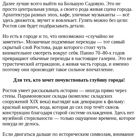
Далее лучше всего выйти на Большую Садовую. Это не
просто центральная улица, а своего рода живая сцена города.
Архитектура разных эпох, кафе, уличные музыканты — всё
здесь движется, звучит и вовлекает. Гулять можно без цели:
Ростов сам будет подбрасывать детали.
Но есть в городе и то, что невозможно «случайно не
заметить». Мозаичные подземные переходы — тот самый
скрытый слой Ростова, ради которого стоит чуть
внимательнее смотреть вокруг себя. Панно 70–80-х годов
превращают обычные переходы в настоящие галереи. Это не
туристический аттракцион, а живая часть города, и именно
поэтому они производят такое сильное впечатление.
Для тех, кто хочет почувствовать глубину города!
Ростов умеет рассказывать истории — иногда прямо через
стены. Парамоновские склады (комплекс складских
сооружений XIX века) выглядят как декорации к фильму:
красный кирпич, вода, которая до сих пор течёт сквозь
конструкции благодаря старой системе охлаждения. Здесь нет
музейной стерильности — только ощущение времени, которое
никуда не делось.
Если двигаться дальше по историческим символам, внимание