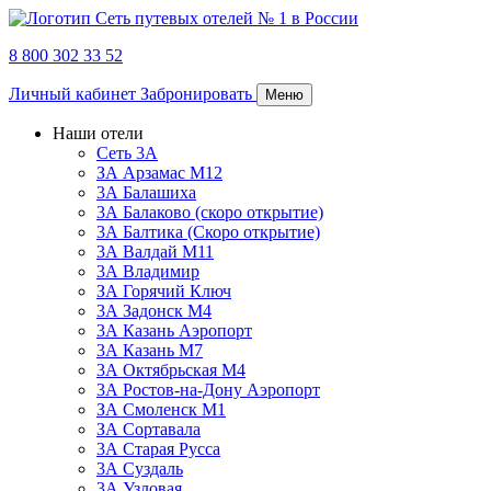
8 800 302 33 52
Личный кабинет
Забронировать
Меню
Наши отели
Сеть 3А
ЗА Арзамас М12
3А Балашиха
3А Балаково (скоро открытие)
3А Балтика (Скоро открытие)
3А Валдай М11
3А Владимир
ЗА Горячий Ключ
3А Задонск М4
3А Казань Аэропорт
3А Казань M7
3А Октябрьская М4
3А Ростов-на-Дону Аэропорт
ЗА Смоленск М1
ЗА Сортавала
3А Старая Русса
3А Суздаль
3А Узловая