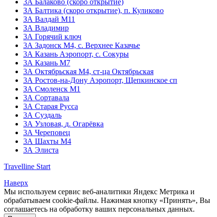
3А Балаково (скоро открытие)
ЗА Балтика (скоро открытие),
п. Куликово
ЗА Валдай M11
ЗА Владимир
3А Горячий ключ
3А Задонск М4,
с. Верхнее Казачье
3А Казань Аэропорт,
с. Сокуры
3А Казань М7
3А Октябрьская М4,
ст-ца Октябрьская
3А Ростов-на-Дону Аэропорт,
Щепкинское сп
ЗА Смоленск М1
3А Сортавала
3А Старая Русса
3А Суздаль
3А Узловая,
д. Огарёвка
3А Череповец
3А Шахты М4
3А Элиста
Travelline Start
Наверх
Мы используем сервис веб-аналитики Яндекс Метрика и
обрабатываем cookie-файлы. Нажимая кнопку «Принять», Вы
соглашаетесь на обработку ваших персональных данных.