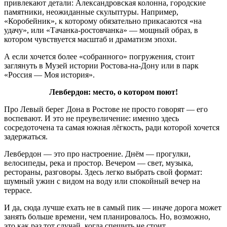
привлекают детали: Александровская колонна, городские
памятники, неожиданные скульптуры. Например,
«Коробейник», к которому обязательно прикасаются «на
удачу», или «Тачанка-ростовчанка» — мощный образ, в
котором чувствуется масштаб и драматизм эпохи.
А если хочется более «собранного» погружения, стоит
заглянуть в Музей истории Ростова-на-Дону или в парк
«Россия — Моя история».
Левбердон: место, о котором поют!
Про Левый берег Дона в Ростове не просто говорят — его
воспевают. И это не преувеличение: именно здесь
сосредоточена та самая южная лёгкость, ради которой хочется
задержаться.
Левбердон — это про настроение. Днём — прогулки,
велосипеды, река и простор. Вечером — свет, музыка,
рестораны, разговоры. Здесь легко выбрать свой формат:
шумный ужин с видом на воду или спокойный вечер на
террасе.
И да, сюда лучше ехать не в самый пик — иначе дорога может
занять больше времени, чем планировалось. Но, возможно,
это как раз тот случай, когда спешить не стоит.