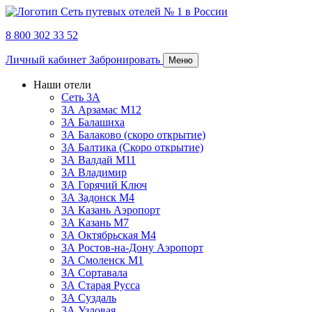
8 800 302 33 52
Личный кабинет
Забронировать
Меню
Наши отели
Сеть 3А
ЗА Арзамас М12
3А Балашиха
3А Балаково (скоро открытие)
3А Балтика (Скоро открытие)
3А Валдай М11
3А Владимир
ЗА Горячий Ключ
3А Задонск М4
3А Казань Аэропорт
3А Казань M7
3А Октябрьская М4
3А Ростов-на-Дону Аэропорт
ЗА Смоленск М1
ЗА Сортавала
3А Старая Русса
3А Суздаль
3А Узловая