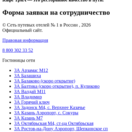
Форма заявки на сотрудничество
© Сеть путевых отелей № 1 в России , 2026
Официальный сайт.
Правовая информация
8 800 302 33 52
Гостиницы сети
3А Арзамас М12
3А Балашиха
3А Балаково (скоро открытие)
ЗА Балтика (скоро открытие),
п. Куликово
ЗА Валдай M11
ЗА Владимир
3А Горячий ключ
3А Задонск М4,
с. Верхнее Казачье
3А Казань Аэропорт,
с. Сокуры
3А Казань М7
3А Октябрьская М4,
ст-ца Октябрьская
3А Ростов-на-Дону Аэропорт,
Щепкинское сп