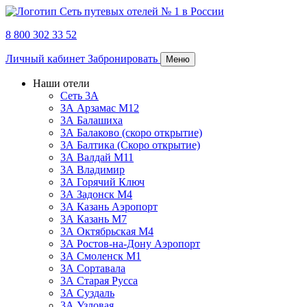
8 800 302 33 52
Личный кабинет
Забронировать
Меню
Наши отели
Сеть 3А
ЗА Арзамас М12
3А Балашиха
3А Балаково (скоро открытие)
3А Балтика (Скоро открытие)
3А Валдай М11
3А Владимир
ЗА Горячий Ключ
3А Задонск М4
3А Казань Аэропорт
3А Казань M7
3А Октябрьская М4
3А Ростов-на-Дону Аэропорт
ЗА Смоленск М1
ЗА Сортавала
3А Старая Русса
3А Суздаль
3А Узловая