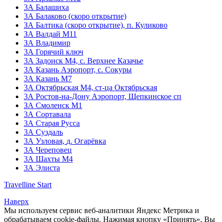
3А Балашиха
3А Балаково (скоро открытие)
ЗА Балтика (скоро открытие),
п. Куликово
ЗА Валдай M11
ЗА Владимир
3А Горячий ключ
3А Задонск М4,
с. Верхнее Казачье
3А Казань Аэропорт,
с. Сокуры
3А Казань М7
3А Октябрьская М4,
ст-ца Октябрьская
3А Ростов-на-Дону Аэропорт,
Щепкинское сп
ЗА Смоленск М1
3А Сортавала
3А Старая Русса
3А Суздаль
3А Узловая,
д. Огарёвка
3А Череповец
3А Шахты М4
3А Элиста
Travelline Start
Наверх
Мы используем сервис веб-аналитики Яндекс Метрика и
обрабатываем cookie-файлы. Нажимая кнопку «Принять», Вы